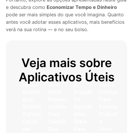
e descubra como
Economizar Tempo e Dinheiro
pode ser mais simples do que você imagina. Quanto
antes você adotar esses aplicativos, mais benefícios
verá na sua rotina — e no seu bolso.
Veja mais sobre
Aplicativos
Do
Como
Aplicativos Úteis
7
Incríveis
Lazer
Usar
Aplicativos
Que
à
Aplicativos
Gratuitos
Você
Produtividade:
Inteligentes
Que
Precisa
Os
Para
Substituem
Conhecer
Aplicativos
Estudar,
Softwares
Para
Mais
Trabalhar
Caros
Simplificar
Úteis
e
em
Sua
Para
Viver