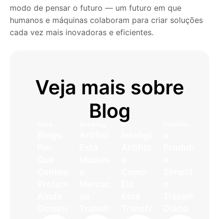
modo de pensar o futuro — um futuro em que
humanos e máquinas colaboram para criar soluções
cada vez mais inovadoras e eficientes.
Veja mais sobre
O
Como
O
Aplicativos
Blog
Futuro
a
Que
Que
dos
Inteligência
é
Aumentam
Blogs:
Artificial
Inteligência
a
Por
Está
Artificial
Produtividad
Que
Mudando
e
e
Conteúdo
o
Como
Simplificam
Profundo
Mercado
Ela
o
Ainda
de
Está
Trabalho
Domina…
Trabalho…
Transformando…
Diário