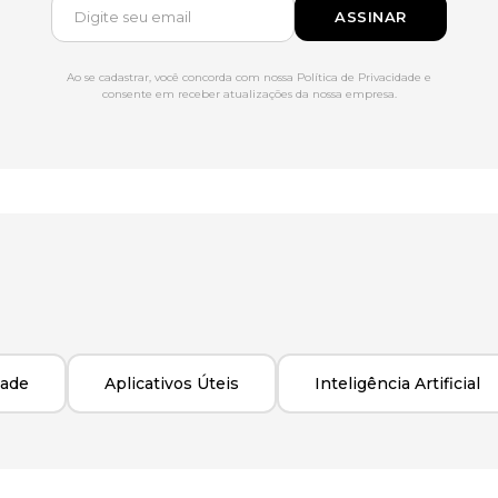
ASSINAR
Ao se cadastrar, você concorda com nossa Política de Privacidade e
consente em receber atualizações da nossa empresa.
dade
Aplicativos Úteis
Inteligência Artificial