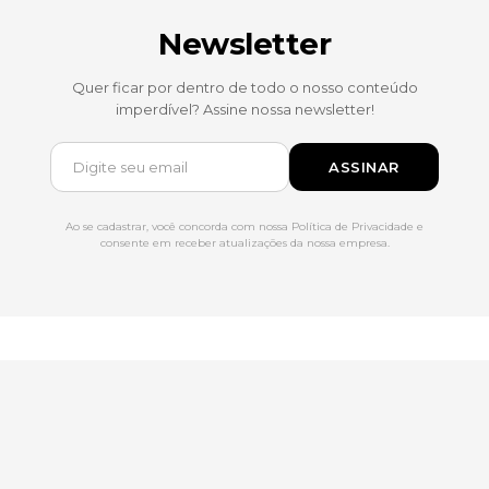
Newsletter
Quer ficar por dentro de todo o nosso conteúdo
imperdível? Assine nossa newsletter!
ASSINAR
Ao se cadastrar, você concorda com nossa Política de Privacidade e
consente em receber atualizações da nossa empresa.