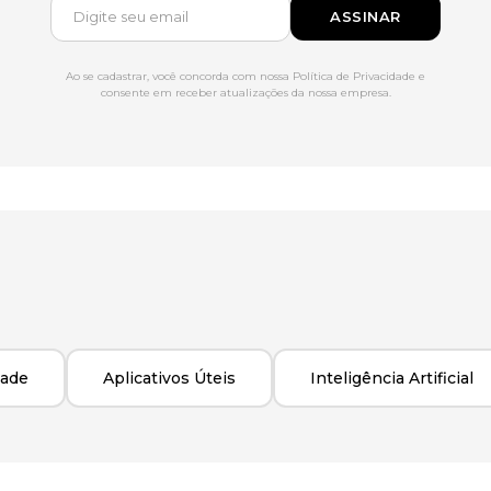
ASSINAR
Ao se cadastrar, você concorda com nossa Política de Privacidade e
consente em receber atualizações da nossa empresa.
dade
Aplicativos Úteis
Inteligência Artificial