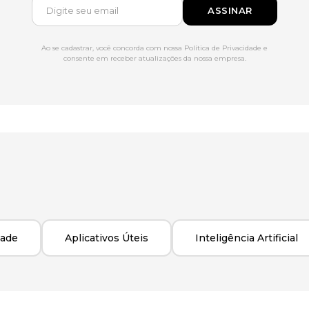
ASSINAR
Ao se cadastrar, você concorda com nossa Política de Privacidade e
consente em receber atualizações da nossa empresa.
dade
Aplicativos Úteis
Inteligência Artificial