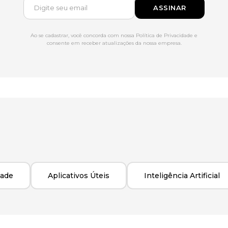
ASSINAR
Ao se cadastrar, você concorda com nossa Política de Privacidade e
consente em receber atualizações da nossa empresa.
dade
Aplicativos Úteis
Inteligência Artificial