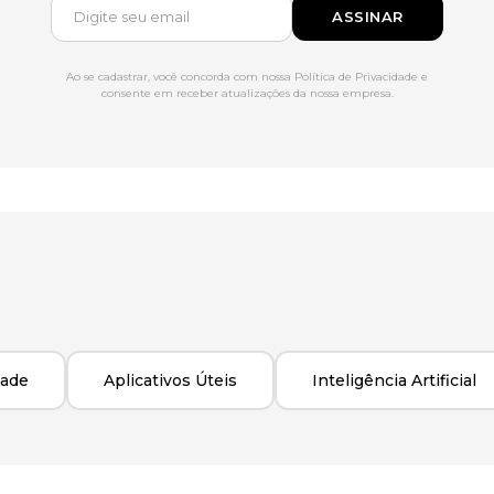
ASSINAR
Ao se cadastrar, você concorda com nossa Política de Privacidade e
consente em receber atualizações da nossa empresa.
dade
Aplicativos Úteis
Inteligência Artificial